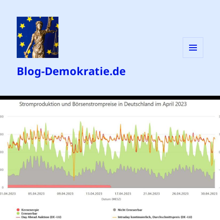
MENÜ
Blog-Demokratie.de
UND
WIDGETS