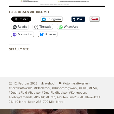
TEILE DIESEN ARTIKEL MIT
Telegram
Reddit
Threads
WhatsApp
Mastodon
Bluesky
GEFÄLLT MIR:
Veröffentlicht
Autor
Kategorien
12. Februar 2025
wehodi
#Atomkraftwerke -
am
#Kernkraftwerke
,
#BlackRock
,
#Bundestagswahl
,
#CDU
,
#CSU
,
#Dual-#Fluid-#Reaktor #DualFluidReaktor
,
#Korruption
,
#Lobbyverbände
,
#Politik
,
#Uran, #Plutonium-239 #Halbwertzeit
24.110 Jahre, Uran-235: 700 Mio. Jahre -
Beitragsnavigation