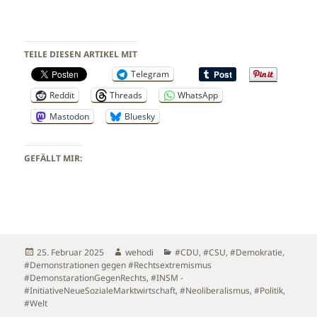
TEILE DIESEN ARTIKEL MIT
Telegram
Reddit
Threads
WhatsApp
Mastodon
Bluesky
GEFÄLLT MIR:
Veröffentlicht
Autor
Kategorien
25. Februar 2025
wehodi
#CDU
,
#CSU
,
#Demokratie
,
am
#Demonstrationen gegen #Rechtsextremismus
#DemonstarationGegenRechts
,
#INSM -
#InitiativeNeueSozialeMarktwirtschaft
,
#Neoliberalismus
,
#Politik
,
#Welt