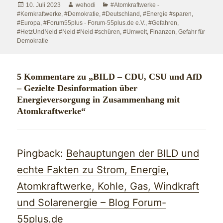
Veröffentlicht
Autor
Kategorien
10. Juli 2023
wehodi
#Atomkraftwerke -
am
#Kernkraftwerke
,
#Demokratie
,
#Deutschland
,
#Energie #sparen
,
#Europa
,
#Forum55plus - Forum-55plus.de e.V.
,
#Gefahren
,
#HetzUndNeid #Neid #Neid #schüren
,
#Umwelt
,
Finanzen
,
Gefahr für
Demokratie
5 Kommentare zu „BILD – CDU, CSU und AfD
– Gezielte Desinformation über
Energieversorgung in Zusammenhang mit
Atomkraftwerke“
Pingback:
Behauptungen der BILD und
echte Fakten zu Strom, Energie,
Atomkraftwerke, Kohle, Gas, Windkraft
und Solarenergie – Blog Forum-
55plus.de