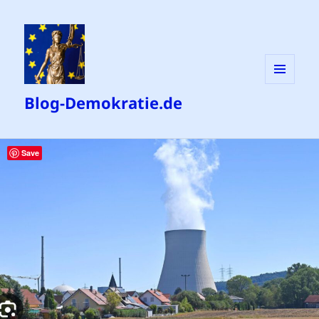
MENÜ
Blog-Demokratie.de
UND
WIDGETS
Save