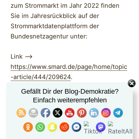
zum Strommarkt im Jahr 2022 finden
Sie im Jahresrückblick auf der
Strommarktdatenplattform der
Bundesnetzagentur unter:
Link —>
https://www.smard.de/page/home/topic
-article/444/209624
.
Gefällt Dir der Blog-Demokratie?
Einfach weiterempfehlen
Nettostromverbrauch in Deutschland in den Jahren
1991 bis 2022 (in Terawattstunden)
Link —>
https://de.statista.com/statistik/daten/studie/164149/umfrage/netto-