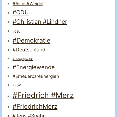
#Alice #Weidel
#CDU
#Christian #Lindner
#CSU
#Demokratie
#Deutschland
#Energiepolitik
#Energiewende
#ErneuerbareEnergien
#FDP
#Friedrich #Merz
#FriedrichMerz
#Jens #Spahn