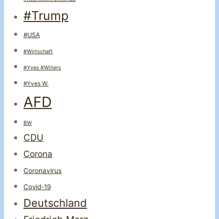
#Trump
#USA
#Wirtschaft
#Yves #Willers
#Yves W.
AFD
BW
CDU
Corona
Coronavirus
Covid-19
Deutschland