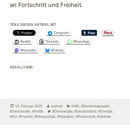
an Fortschritt und Freiheit.
TEILE DIESEN ARTIKEL MIT
Telegram
Reddit
Threads
WhatsApp
Mastodon
Bluesky
GEFÄLLT MIR:
Veröffentlicht
Autor
Kategorien
19. Februar 2025
wehodi
#AfD
,
#Bundestagswahl
,
am
Schlagwörter
#Demokratie
,
#Politik
#Demokratie
,
#Deutschland
,
#Energie
,
#EU
,
#Freiheit
,
#Klimaschutz
,
#Migration
,
#Rückschritt
,
#Verbote
Beitragsnavigation