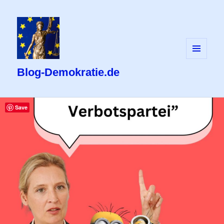
MENÜ
UND
Blog-Demokratie.de
WIDGETS
Save