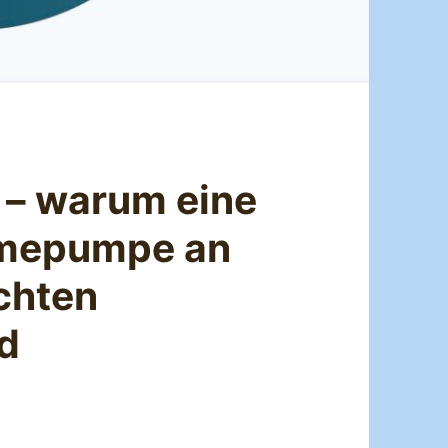
 – warum eine
rmepumpe an
chten
d