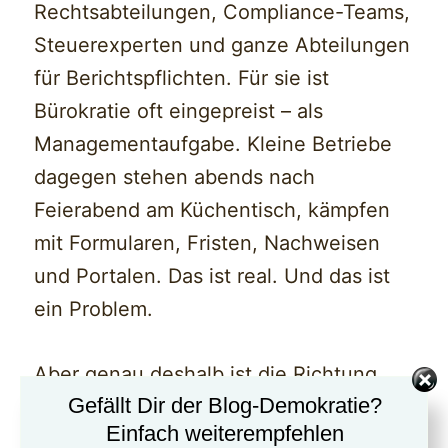
Rechtsabteilungen, Compliance-Teams,
Steuerexperten und ganze Abteilungen
für Berichtspflichten. Für sie ist
Bürokratie oft eingepreist – als
Managementaufgabe. Kleine Betriebe
dagegen stehen abends nach
Feierabend am Küchentisch, kämpfen
mit Formularen, Fristen, Nachweisen
und Portalen. Das ist real. Und das ist
ein Problem.
Aber genau deshalb ist die Richtung
Gefällt Dir der Blog-Demokratie?
entscheidend: Wer Bürokratie abbaut,
Einfach weiterempfehlen
muss sicherstellen, dass
nicht