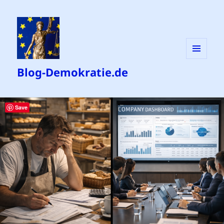
MENÜ
Blog-Demokratie.de
UND
WIDGETS
Save