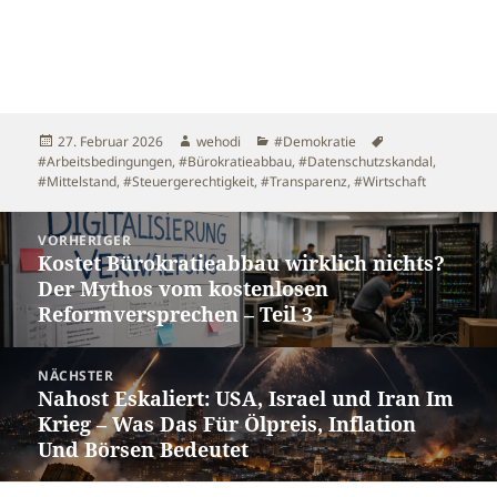
Veröffentlicht
Autor
Kategorien
Schlagwörter
27. Februar 2026
wehodi
#Demokratie
am
#Arbeitsbedingungen
,
#Bürokratieabbau
,
#Datenschutzskandal
,
#Mittelstand
,
#Steuergerechtigkeit
,
#Transparenz
,
#Wirtschaft
Beitragsnavigation
VORHERIGER
Kostet Bürokratieabbau wirklich nichts?
Vorheriger
Der Mythos vom kostenlosen
Beitrag:
Reformversprechen – Teil 3
NÄCHSTER
Nahost Eskaliert: USA, Israel und Iran Im
Nächster
Krieg – Was Das Für Ölpreis, Inflation
Beitrag:
Und Börsen Bedeutet