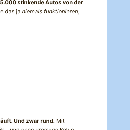
5.000 stinkende Autos von der
de das ja
niemals funktionieren
,
läuft. Und zwar rund.
Mit
k – und ohne dreckige Kohle.