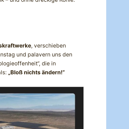
askraftwerke
, verschieben
instag und palavern uns den
ogieoffenheit“, die in
als:
„Bloß nichts ändern!“