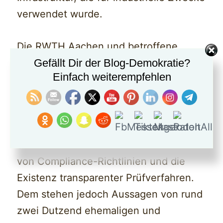
verwendet wurde.
Die RWTH Aachen und betroffene
Gefällt Dir der Blog-Demokratie?
Professoren wiesen die
Einfach weiterempfehlen
Anschuldigungen von CORRECTIV
zurück und betonten, dass klare
Trennungen zwischen universitärer
Forschung und privaten Interessen
bestehen. Sie betonen die Einhaltung
von Compliance-Richtlinien und die
Existenz transparenter Prüfverfahren.
Dem stehen jedoch Aussagen von rund
zwei Dutzend ehemaligen und