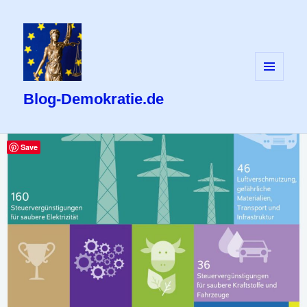
MENÜ
UND
Blog-Demokratie.de
WIDGETS
Save