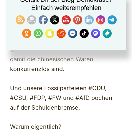
Die USA führt riesige staatliche
Einfach weiterempfehlen
Investitionen über den #Inflation
#Reduction #Act (IRA) durch.
China investiert durch Milliardenpakete
staatliche Subventionen in den Export,
damit die chinesischen Waren
konkurrenzlos sind.
Und unsere Fossilparteieen #CDU,
#CSU, #FDP, #FW und #AfD pochen
auf der Schuldenbremse.
Warum eigentlich?