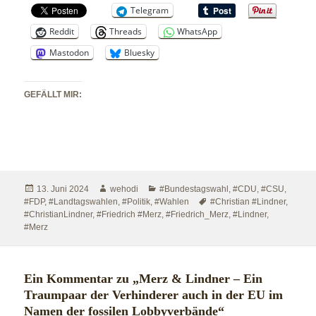
Telegram
Reddit
Threads
WhatsApp
Mastodon
Bluesky
GEFÄLLT MIR:
Veröffentlicht
Autor
Kategorien
13. Juni 2024
wehodi
#Bundestagswahl
,
#CDU
,
#CSU
,
am
Schlagwörter
#FDP
,
#Landtagswahlen
,
#Politik
,
#Wahlen
#Christian #Lindner
,
#ChristianLindner
,
#Friedrich #Merz
,
#Friedrich_Merz
,
#Lindner
,
#Merz
Ein Kommentar zu „Merz & Lindner – Ein
Traumpaar der Verhinderer auch in der EU im
Namen der fossilen Lobbyverbände“