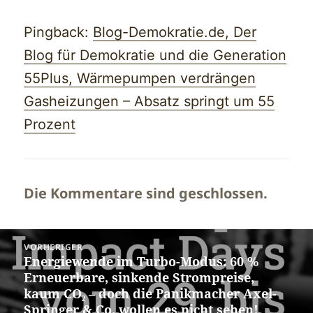
Pingback:
Blog-Demokratie.de, Der
Blog für Demokratie und die Generation
55Plus, Wärmepumpen verdrängen
Gasheizungen – Absatz springt um 55
Prozent
Die Kommentare sind geschlossen.
Beitragsnavigation
VORHERIGER
Energiewende im Turbo-Modus: 60 %
Vorheriger
Erneuerbare, sinkende Strompreise,
Beitrag:
kaum CO₂ – doch die Panikmacher Axel-
Springer & Co. wollen es nicht sehen!