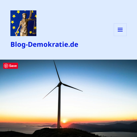
MENÜ
Blog-Demokratie.de
UND
WIDGETS
Save