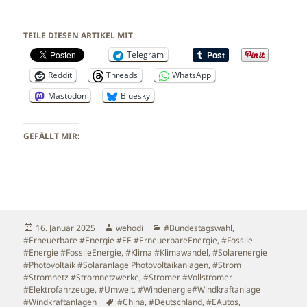
TEILE DIESEN ARTIKEL MIT
Telegram
Reddit
Threads
WhatsApp
Mastodon
Bluesky
GEFÄLLT MIR:
Veröffentlicht
Autor
Kategorien
16. Januar 2025
wehodi
#Bundestagswahl
,
am
#Erneuerbare #Energie #EE #ErneuerbareEnergie
,
#Fossile
#Energie #FossileEnergie
,
#Klima #Klimawandel
,
#Solarenergie
#Photovoltaik #Solaranlage Photovoltaikanlagen
,
#Strom
#Stromnetz #Stromnetzwerke
,
#Stromer #Vollstromer
#Elektrofahrzeuge
,
#Umwelt
,
#Windenergie#Windkraftanlage
Schlagwörter
#Windkraftanlagen
#China
,
#Deutschland
,
#EAutos
,