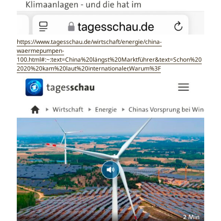
https://www.tagesschau.de/wirtschaft/energie/china-
waermepumpen-
100.html#:~:text=China%20längst%20Marktführer&text=Schon%20
2020%20kam%20laut%20internationaler,Warum%3F