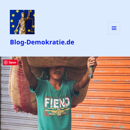
MENÜ
Blog-Demokratie.de
UND
WIDGETS
Save