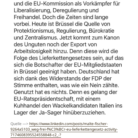
Quelle —>
https://www.linkedin.com/posts/malte-fischer-
9264a5103_weg-frei-f%C3%BCr-eu-lieferkettengesetz-activity-
7174608395524558848-c2_-?