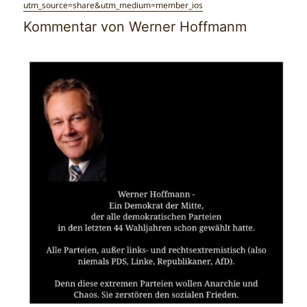
utm_source=share&utm_medium=member_ios
Kommentar von Werner Hoffmanm