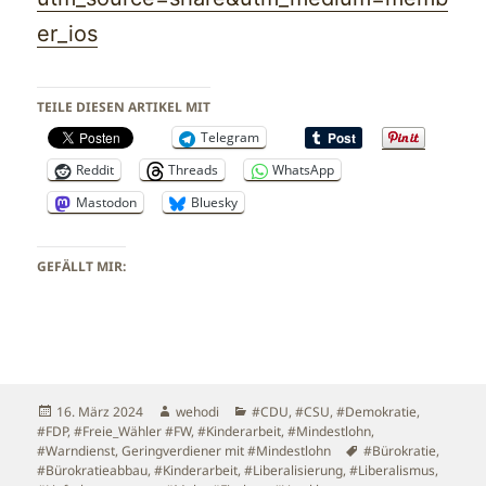
er_ios
TEILE DIESEN ARTIKEL MIT
Telegram
Reddit
Threads
WhatsApp
Mastodon
Bluesky
GEFÄLLT MIR:
Veröffentlicht
Autor
Kategorien
16. März 2024
wehodi
#CDU
,
#CSU
,
#Demokratie
,
am
#FDP
,
#Freie_Wähler #FW
,
#Kinderarbeit
,
#Mindestlohn
,
Schlagwörter
#Warndienst
,
Geringverdiener mit #Mindestlohn
#Bürokratie
,
#Bürokratieabbau
,
#Kinderarbeit
,
#Liberalisierung
,
#Liberalismus
,