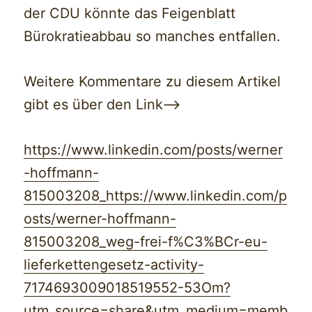
der CDU könnte das Feigenblatt
Bürokratieabbau so manches entfallen.
Weitere Kommentare zu diesem Artikel
gibt es über den Link—>
https://www.linkedin.com/posts/werner
-hoffmann-
815003208_https://www.linkedin.com/p
osts/werner-hoffmann-
815003208_weg-frei-f%C3%BCr-eu-
lieferkettengesetz-activity-
7174693009018519552-53Om?
utm_source=share&utm_medium=memb