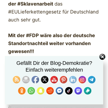
der #Sklavenarbeit
das
#EULieferkettengesetz für Deutschland
auch sehr gut.
Mit der #FDP wäre also der deutsche
Standortnachteil weiter vorhanden
gewesen!!!
Gefällt Dir der Blog-Demokratie?
Einfach weiterempfehlen
Übrigens
:
Dass bestimmte Regulierungen und
Bürokratie notwendig sind, liegt nicht
an der EU oder Deutschland, sondern