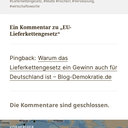
#Lieferkettengesetz
,
#Malte #Fischerr
,
#Versklavung
,
#wirtschaftswoche
Ein Kommentar zu „EU-
Lieferkettengesetz“
Pingback:
Warum das
Lieferkettengesetz ein Gewinn auch für
Deutschland ist – Blog-Demokratie.de
Die Kommentare sind geschlossen.
Beitragsnavigation
VORHERIGER