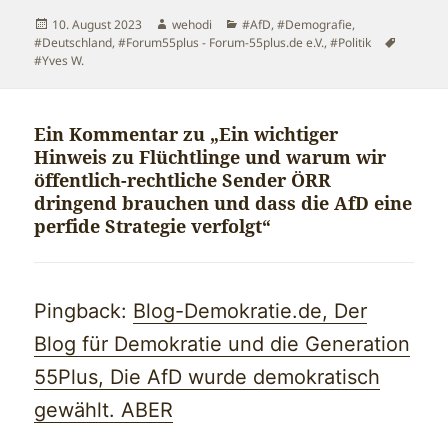
Veröffentlicht
Autor
Kategorien
10. August 2023
wehodi
#AfD
,
#Demografie
,
am
Schlagw
#Deutschland
,
#Forum55plus - Forum-55plus.de e.V.
,
#Politik
#Yves W.
Ein Kommentar zu „Ein wichtiger
Hinweis zu Flüchtlinge und warum wir
öffentlich-rechtliche Sender ÖRR
dringend brauchen und dass die AfD eine
perfide Strategie verfolgt“
Pingback:
Blog-Demokratie.de, Der
Blog für Demokratie und die Generation
55Plus, Die AfD wurde demokratisch
gewählt. ABER