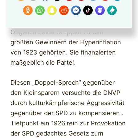
Auch veranlasste sie
Ausgleichszahlungen für die
Großindustriellen im Ruhrgebiet.
Obgleich beide Gruppen zu den
größten Gewinnern der Hyperinflation
von 1923 gehörten. Sie finanzierten
maßgeblich die Partei.
Diesen „Doppel-Sprech“ gegenüber
den Kleinsparern versuchte die DNVP
durch kulturkämpferische Aggressivität
gegenüber der SPD zu kompensieren .
Tiefpunkt ein 1926 rein zur Provokation
der SPD gedachtes Gesetz zum