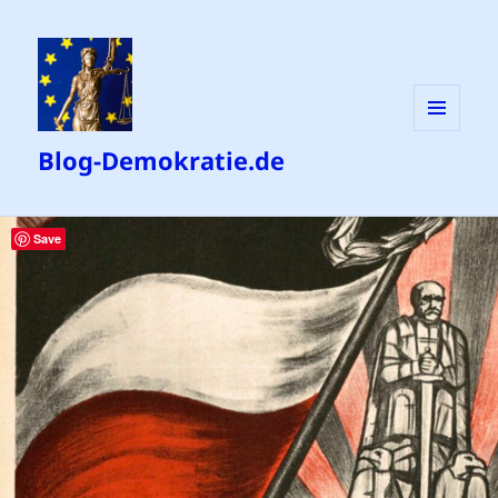
MENÜ
Blog-Demokratie.de
UND
WIDGETS
Save