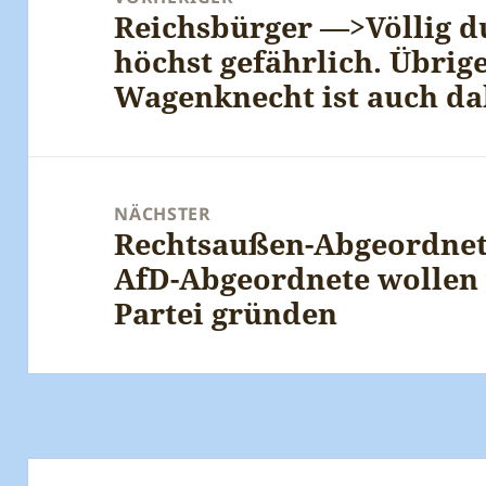
Reichsbürger —>Völlig d
Vorheriger
höchst gefährlich. Übrig
Beitrag:
Wagenknecht ist auch da
NÄCHSTER
Rechtsaußen-Abgeordnet
Nächster
AfD-Abgeordnete wollen 
Beitrag:
Partei gründen