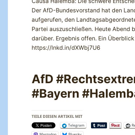
Causa Halemba: Die schwere Entsche
Der AfD-Bundesvorstand hat den Lan
aufgerufen, den Landtagsabgeordnet
Partei auszuschließen. Heute Abend 
darüber. Ergebnis offen. Ein Überblick
https://lnkd.in/dXWbj7U6
AfD #Rechtsextre
#Bayern #Halemb
TEILE DIESEN ARTIKEL MIT
Telegram
R
Mastodon
Bluesky