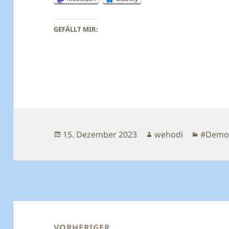
GEFÄLLT MIR:
Veröffentlicht
Autor
Katego
15. Dezember 2023
wehodi
#Demog
am
Beitragsnavigation
VORHERIGER