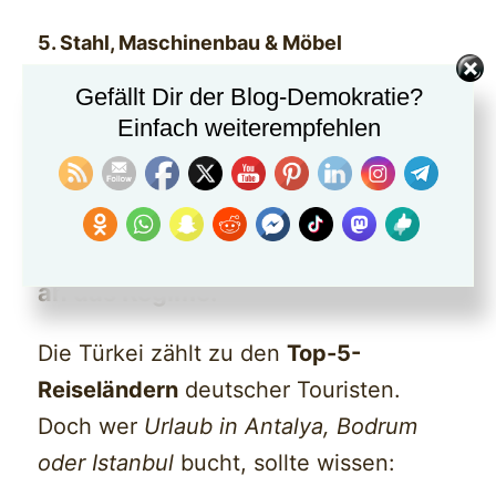
5. Stahl, Maschinenbau & Möbel
Gefällt Dir der Blog-Demokratie?
Stahlprodukte für Industrie & Bau
Einfach weiterempfehlen
Möbelmarken:
Bellona
,
Enza Home
,
Istikbal
Urlaub in der Türkei? Ein Geschenk
an das Regime.
Die Türkei zählt zu den
Top-5-
Reiseländern
deutscher Touristen.
Doch wer
Urlaub in Antalya, Bodrum
oder Istanbul
bucht, sollte wissen: