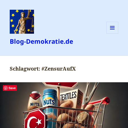
MENÜ
Blog-Demokratie.de
UND
WIDGETS
Schlagwort:
#ZensurAufX
Save