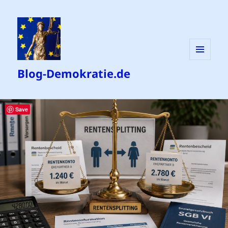
MENÜ
Blog-Demokratie.de
UND
WIDGETS
Save