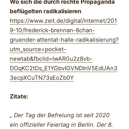
Wo sich die durch rechte Propaganda
beflügelten radikalisieren
https://www.zeit.de/digital/internet/201
9-10/frederick-brennan-8chan-
gruender-attentat-halle-radikalisierung?
utm_source=pocket-
newtab&fbclid=IwAR0u2z8vb-
DOqKC2tDs_E1YGbvIGVNDInV5EdUAn3
3ecpXCuTN73sEoZb0Y
Zitate:
„ Der Tag der Befreiung ist seit 2020
ein offizieller Feiertag in Berlin. Der 8.