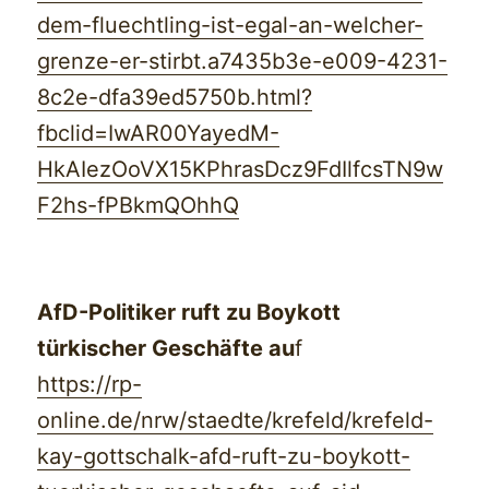
dem-fluechtling-ist-egal-an-welcher-
grenze-er-stirbt.a7435b3e-e009-4231-
8c2e-dfa39ed5750b.html?
fbclid=IwAR00YayedM-
HkAIezOoVX15KPhrasDcz9FdIlfcsTN9w
F2hs-fPBkmQOhhQ
AfD-Politiker ruft zu Boykott
türkischer Geschäfte au
f
https://rp-
online.de/nrw/staedte/krefeld/krefeld-
kay-gottschalk-afd-ruft-zu-boykott-