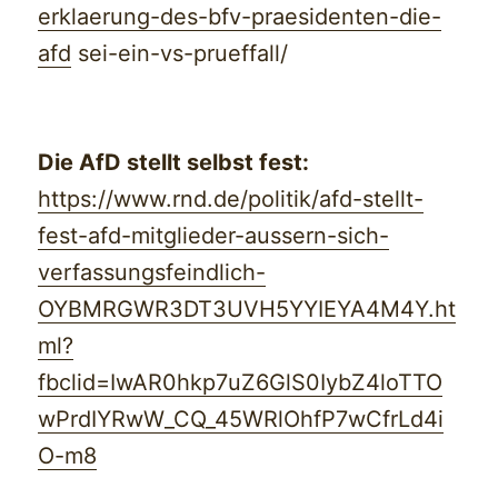
erklaerung-des-bfv-praesidenten-die-
afd
sei-ein-vs-prueffall/
Die AfD stellt selbst fest:
https://www.rnd.de/politik/afd-stellt-
fest-afd-mitglieder-aussern-sich-
verfassungsfeindlich-
OYBMRGWR3DT3UVH5YYIEYA4M4Y.ht
ml?
fbclid=IwAR0hkp7uZ6GlS0IybZ4loTTO
wPrdIYRwW_CQ_45WRlOhfP7wCfrLd4i
O-m8