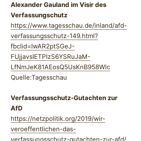
Alexander Gauland im Visir des
Verfassungschutz
https://www.tagesschau.de/inland/afd-
verfassungsschutz-149.html?
fbclid=IwAR2ptSGeJ-
FUjjavsIETPIzS6YSRuJaM-
LfNmJeK81AEosQ5UsKnB958Wlc
Quelle:Tagesschau
Verfassungsschutz-Gutachten zur
AfD
https://netzpolitik.org/2019/wir-
veroeffentlichen-das-
verfassungsschutz-gutachten-zur-afd/