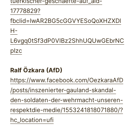
tuerkischer-geschaefte-auf_aid-
17778829?
fbclid=IwAR2BG5cGGVYESoQoXHZXDl
H-
L6vgq0tSf3dP0VlBz2ShhUQUwGEbrNC
pIzc
Ralf Özkara (AfD)
https://www.facebook.com/OezkaraAfD
/posts/inszenierter-gauland-skandal-
den-soldaten-der-wehrmacht-unseren-
respektdie-medie/1553241818071880/?
hc_location=ufi