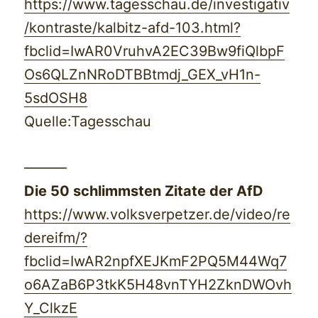
https://www.tagesschau.de/investigativ
/kontraste/kalbitz-afd-103.html?
fbclid=IwAR0VruhvA2EC39Bw9fiQlbpF
Os6QLZnNRoDTBBtmdj_GEX_vH1n-
5sdOSH8
Quelle:Tagesschau
———
Die 50 schlimmsten Zitate der AfD
https://www.volksverpetzer.de/video/re
dereifm/?
fbclid=IwAR2npfXEJKmF2PQ5M44Wq7
o6AZaB6P3tkK5H48vnTYH2ZknDWOvh
Y_ClkzE