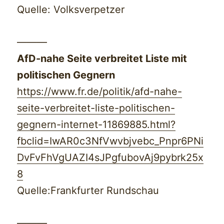
Quelle: Volksverpetzer
———
AfD-nahe Seite verbreitet Liste mit
politischen Gegnern
https://www.fr.de/politik/afd-nahe-
seite-verbreitet-liste-politischen-
gegnern-internet-11869885.html?
fbclid=IwAR0c3NfVwvbjvebc_Pnpr6PNi
DvFvFhVgUAZI4sJPgfubovAj9pybrk25x
8
Quelle:Frankfurter Rundschau
———