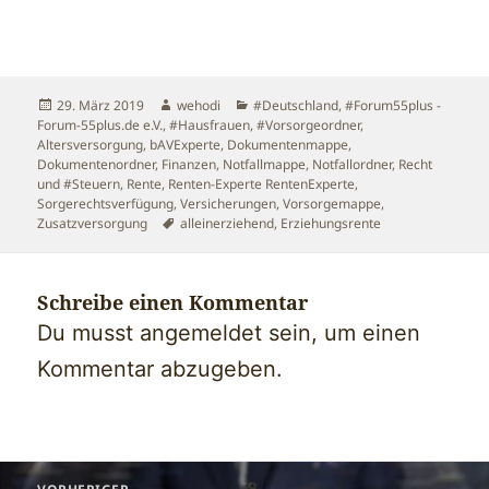
Veröffentlicht
Autor
Kategorien
29. März 2019
wehodi
#Deutschland
,
#Forum55plus -
am
Forum-55plus.de e.V.
,
#Hausfrauen
,
#Vorsorgeordner
,
Altersversorgung
,
bAVExperte
,
Dokumentenmappe
,
Dokumentenordner
,
Finanzen
,
Notfallmappe
,
Notfallordner
,
Recht
und #Steuern
,
Rente
,
Renten-Experte RentenExperte
,
Sorgerechtsverfügung
,
Versicherungen
,
Vorsorgemappe
,
Schlagwörter
Zusatzversorgung
alleinerziehend
,
Erziehungsrente
Schreibe einen Kommentar
Du musst
angemeldet
sein, um einen
Kommentar abzugeben.
Beitragsnavigation