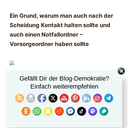
Ein Grund, warum man auch nach der
Scheidung Kontakt halten sollte und
auch einen Notfallordner –
Vorsorgeordner haben sollte
Gefällt Dir der Blog-Demokratie?
www.notfallordner-Vorsorgeordner.de
Einfach weiterempfehlen
Ja auch dafür gibt es eine Rente.Und
dies steht in §47, 243a, 307 Abs.4 SGB
VI.