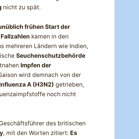
g
nicht zu spät.
nüblich frühen Start der
 Fallzahlen
kamen in den
 mehreren Ländern wie Indien,
äische
Seuchenschutzbehörde
itnahen
Impfen der
 Saison wird demnach von der
Influenza A (H3N2)
getrieben,
uenzaimpfstoffe noch nicht
Geschäftsführer des britischen
y
, mit den Worten zitiert:
Es