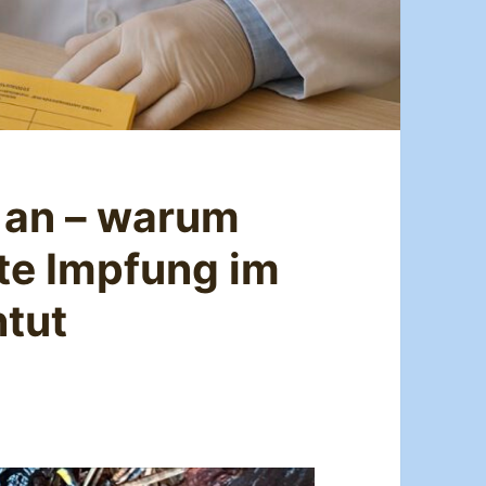
t an – warum
ste Impfung im
htut