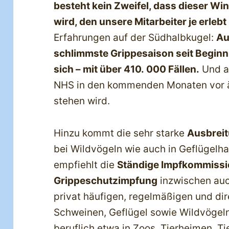
besteht kein Zweifel, dass dieser Win
wird, den unsere Mitarbeiter je erleb
Erfahrungen auf der Südhalbkugel:
Au
schlimmste Grippesaison seit Beginn
sich – mit über 410. 000 Fällen.
Und al
NHS in den kommenden Monaten vor 
stehen wird.
Hinzu kommt die sehr starke
Ausbreit
bei Wildvögeln wie auch in Geflügelh
empfiehlt die
Ständige Impfkommissi
Grippeschutzimpfung
inzwischen auc
privat häufigen, regelmäßigen und di
Schweinen, Geflügel sowie Wildvögel
beruflich etwa in Zoos, Tierheimen, T