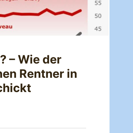
? – Wie der
nen Rentner in
chickt