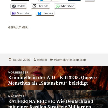
Reddit
Threads
WhatsApp
Mastodon
Bluesky
GEFÄLLT MIR:
Veröffentlicht
Autor
Kategorien
18. Mai 2026
wehodi
#Demokratie
,
Iran
,
Iran
am
Beitragsnavigation
VORHERIGER
Kriminelle in der AfD – Fall 3245: Queere
Vorheriger
Menschen als „Satansbrut“ beleidigt
Beitrag:
NÄCHSTER
KATHERINA REICHE: Wie Deutschland
Nächster
mit einer fossilen Strategie Milliarden