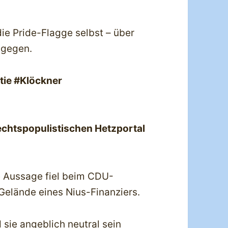
die Pride-Flagge selbst – über
agegen.
ie #Klöckner
rechtspopulistischen Hetzportal
e Aussage fiel beim CDU-
elände eines Nius-Finanziers.
sie angeblich neutral sein