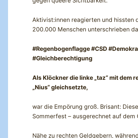
gegen queere Sichtbarkeit.
Aktivist:innen reagierten und hissten 
200.000 Menschen unterschrieben d
#Regenbogenflagge #CSD #Demokrat
#Gleichberechtigung
Als Klöckner die linke „taz“ mit dem 
„Nius“ gleichsetzte,
war die Empörung groß. Brisant: Dies
Sommerfest – ausgerechnet auf dem G
Nähe zu rechten Geldgebern, während 