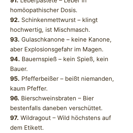
91.
Leberpastete – Leber in
homöopathischer Dosis.
92.
Schinkenmettwurst – klingt
hochwertig, ist Mischmasch.
93.
Gulaschkanone – keine Kanone,
aber Explosionsgefahr im Magen.
94.
Bauernspieß – kein Spieß, kein
Bauer.
95.
Pfefferbeißer – beißt niemanden,
kaum Pfeffer.
96.
Bierschweinsbraten – Bier
bestenfalls daneben verschüttet.
97.
Wildragout – Wild höchstens auf
dem Etikett.