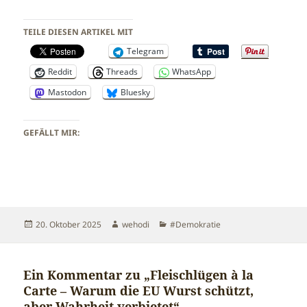
TEILE DIESEN ARTIKEL MIT
Telegram
Reddit
Threads
WhatsApp
Mastodon
Bluesky
GEFÄLLT MIR:
Veröffentlicht
Autor
Kategorien
20. Oktober 2025
wehodi
#Demokratie
am
Ein Kommentar zu „Fleischlügen à la
Carte – Warum die EU Wurst schützt,
aber Wahrheit verbietet“