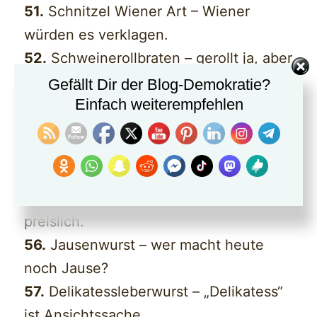
51.
Schnitzel Wiener Art – Wiener
würden es verklagen.
52.
Schweinerollbraten – gerollt ja, aber
was drin ist?
Gefällt Dir der Blog-Demokratie?
Einfach weiterempfehlen
53.
Puten-Cordon-Bleu – kein „Bleu“
weit und breit.
54.
Mettbrötchen – Brötchen echt,
Mett manchmal fraglich.
55.
Rinderfiletspitzen – Spitzen? Nur
preislich.
56.
Jausenwurst – wer macht heute
noch Jause?
57.
Delikatessleberwurst – „Delikatess“
ist Ansichtssache.