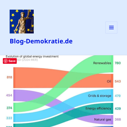
MENÜ
Blog-Demokratie.de
UND
WIDGETS
Save