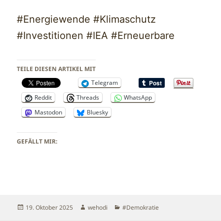
#Energiewende #Klimaschutz
#Investitionen #IEA #Erneuerbare
TEILE DIESEN ARTIKEL MIT
Telegram
Reddit
Threads
WhatsApp
Mastodon
Bluesky
GEFÄLLT MIR:
Veröffentlicht
Autor
Kategorien
19. Oktober 2025
wehodi
#Demokratie
am