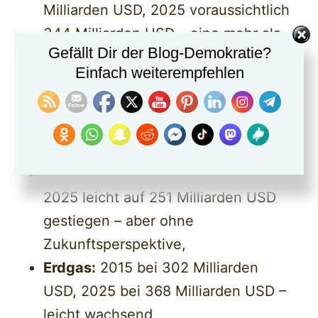
Milliarden USD, 2025 voraussichtlich
344 Milliarden USD – eine mehr als
Gefällt Dir der Blog-Demokratie?
Verdoppelung,
Einfach weiterempfehlen
Öl:
2015 dominierend mit 818
Milliarden USD, 2025 nur noch 543
Milliarden USD – ein massiver
Rückgang,
Kohle:
2015 bei 222 Milliarden USD,
2025 leicht auf 251 Milliarden USD
gestiegen – aber ohne
Zukunftsperspektive,
Erdgas:
2015 bei 302 Milliarden
USD, 2025 bei 368 Milliarden USD –
leicht wachsend,