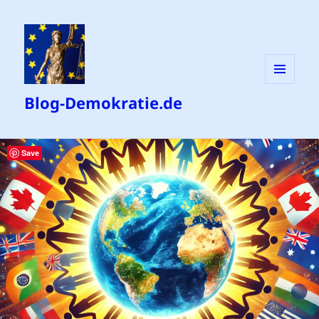
MENÜ
Blog-Demokratie.de
UND
WIDGETS
Save