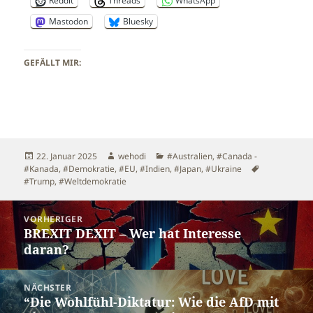
Reddit
Threads
WhatsApp
Mastodon
Bluesky
GEFÄLLT MIR:
Veröffentlicht
Autor
Kategorien
22. Januar 2025
wehodi
#Australien
,
#Canada -
am
Schlagwörte
#Kanada
,
#Demokratie
,
#EU
,
#Indien
,
#Japan
,
#Ukraine
#Trump
,
#Weltdemokratie
Beitragsnavigation
VORHERIGER
BREXIT DEXIT – Wer hat Interesse
Vorheriger
daran?
Beitrag:
NÄCHSTER
“Die Wohlfühl-Diktatur: Wie die AfD mit
Nächster