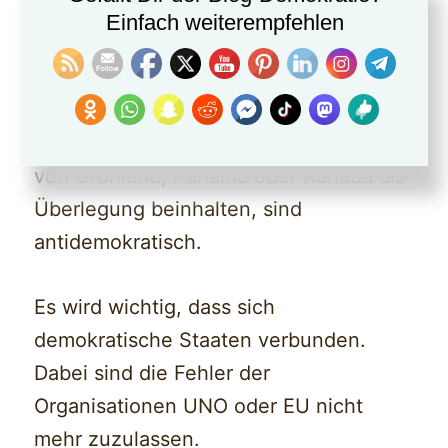
Trump entfernt sich mit seinen
Einfach weiterempfehlen
Vorhaben immer stärker von
demokratischen Grundsätzen.
Sätze von Trump, die eine Annexion
von Grönland, Panama oder Kanada als
Überlegung beinhalten, sind
antidemokratisch.
Es wird wichtig, dass sich
demokratische Staaten verbunden.
Dabei sind die Fehler der
Organisationen UNO oder EU nicht
mehr zuzulassen.