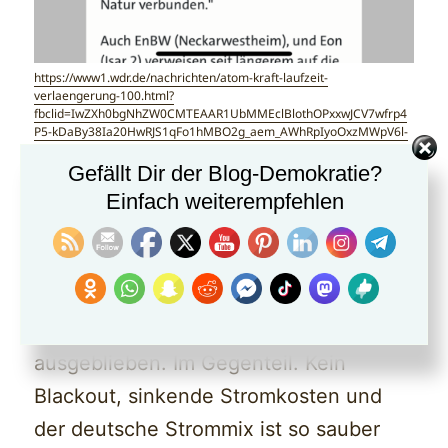
https://www1.wdr.de/nachrichten/atom-kraft-laufzeit-
verlaengerung-100.html?
fbclid=IwZXh0bgNhZW0CMTEAAR1UbMMEclBlothOPxxwJCV7wfrp4
P5-kDaBy38Ia20HwRJS1qFo1hMBO2g_aem_AWhRpIyoOxzMWpV6l-
T2NIIrfLW72-hYWlrsTnPIwam_cv0SVWAfhtcIxJefatCs8vdWYug-
BLLZzHi-NtPFXWqj
Gefällt Dir der Blog-Demokratie?
Einfach weiterempfehlen
—> Alle von Euch heraufbeschworenen
Horrorszenarien wie Blackout,
steigende Strompreise oder eine
Verschlechterung der CO2-Bilanz sind
ausgeblieben. Im Gegenteil. Kein
Blackout, sinkende Stromkosten und
der deutsche Strommix ist so sauber