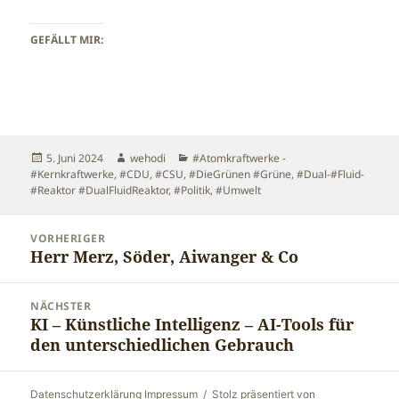
GEFÄLLT MIR:
Veröffentlicht
Autor
Kategorien
5. Juni 2024
wehodi
#Atomkraftwerke -
am
#Kernkraftwerke
,
#CDU
,
#CSU
,
#DieGrünen #Grüne
,
#Dual-#Fluid-
#Reaktor #DualFluidReaktor
,
#Politik
,
#Umwelt
Beitragsnavigation
VORHERIGER
Herr Merz, Söder, Aiwanger & Co
Vorheriger
Beitrag:
NÄCHSTER
KI – Künstliche Intelligenz – AI-Tools für
Nächster
den unterschiedlichen Gebrauch
Beitrag:
Datenschutzerklärung Impressum
Stolz präsentiert von