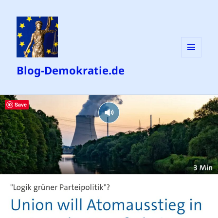
MENÜ
Blog-Demokratie.de
UND
WIDGETS
Save