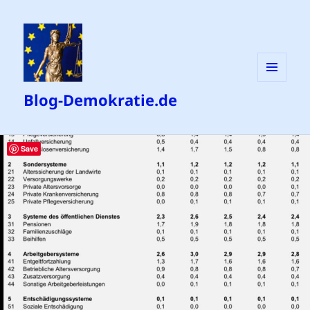
MENÜ
Blog-Demokratie.de
UND
WIDGETS
Save