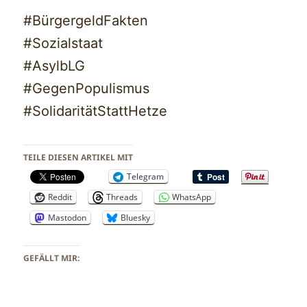
#BürgergeldFakten
#Sozialstaat
#AsylbLG
#GegenPopulismus
#SolidaritätStattHetze
TEILE DIESEN ARTIKEL MIT
Telegram
Reddit
Threads
WhatsApp
Mastodon
Bluesky
GEFÄLLT MIR: