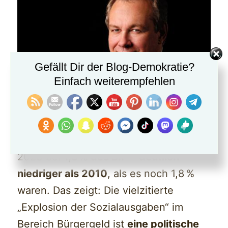
Gefällt Dir der Blog-Demokratie?
Einfach weiterempfehlen
Andreas Bovenschulte bringt es auf
den Punkt: Die Bürgergeldquote liegt
2023 bei
1,3 % des BIP
–
deutlich
niedriger als 2010
, als es noch 1,8 %
waren. Das zeigt: Die vielzitierte
„Explosion der Sozialausgaben“ im
Bereich Bürgergeld ist
eine politische