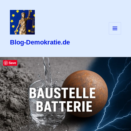
MENÜ
UND
Blog-Demokratie.de
WIDGETS
Save