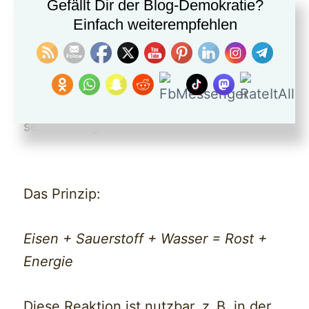
Gefällt Dir der Blog-Demokratie?
Einfach weiterempfehlen
Kaum zu glauben, aber wahr:
Rost kann
Strom liefern
. Genauer gesagt: Der
Vorgang des Rostens – also die
Reaktion von
Eisen mit Sauerstoff
–
setzt
Energie frei
.
Das Prinzip:
Eisen + Sauerstoff + Wasser = Rost +
Energie
Diese Reaktion ist nutzbar, z. B. in der