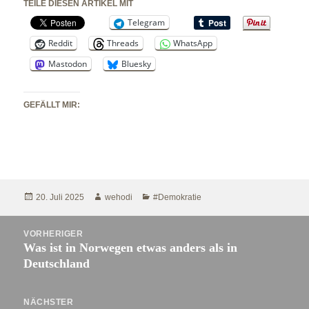
TEILE DIESEN ARTIKEL MIT
Telegram
Reddit
Threads
WhatsApp
Mastodon
Bluesky
GEFÄLLT MIR:
Veröffentlicht
Autor
Kategorien
20. Juli 2025
wehodi
#Demokratie
am
Beitragsnavigation
VORHERIGER
Was ist in Norwegen etwas anders als in
Vorheriger
Deutschland
Beitrag:
NÄCHSTER