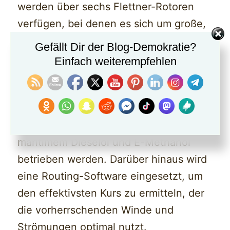
werden über sechs Flettner-Rotoren
verfügen, bei denen es sich um große,
vertikale, rotierende Zylinder handelt,
Gefällt Dir der Blog-Demokratie?
die wie Tragflächen wirken und den
Einfach weiterempfehlen
Wind nutzen, um Schub zu erzeugen
und das Schiff anzutreiben. Darüber
hinaus werden die Schiffe über zwei
Dual-Fuel-Motoren verfügen, die mit
maritimem Dieselöl und E-Methanol
betrieben werden. Darüber hinaus wird
eine Routing-Software eingesetzt, um
den effektivsten Kurs zu ermitteln, der
die vorherrschenden Winde und
Strömungen optimal nutzt.