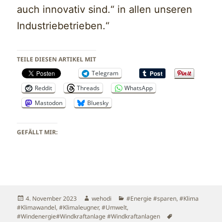
auch innovativ sind.“ in allen unseren
Industriebetrieben.“
TEILE DIESEN ARTIKEL MIT
Telegram
Reddit
Threads
WhatsApp
Mastodon
Bluesky
GEFÄLLT MIR:
Veröffentlicht
Autor
Kategorien
4. November 2023
wehodi
#Energie #sparen
,
#Klima
am
#Klimawandel
,
#Klimaleugner
,
#Umwelt
,
Schlagwörter
#Windenergie#Windkraftanlage #Windkraftanlagen