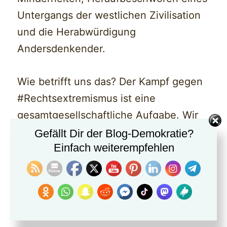
Untergangs der westlichen Zivilisation
und die Herabwürdigung
Andersdenkender.
Wie betrifft uns das? Der Kampf gegen
#Rechtsextremismus ist eine
gesamtgesellschaftliche Aufgabe. Wir
alle sind angesprochen. Wir alle
Gefällt Dir der Blog-Demokratie?
Einfach weiterempfehlen
müssen aktiv werden.
#NieWiederIstJetzt
Die Radikalisierung in der Gesellschaft
wird oft in Verbindung mit