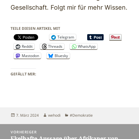
Gesellschaft. Folgt mir für mehr Wissen.
TEILE DIESEN ARTIKEL MIT
Telegram
Reddit
Threads
WhatsApp
Mastodon
Bluesky
GEFÄLLT MIR:
Veröffentlicht
Autor
Kategorien
7. März 2024
wehodi
#Demokratie
am
Beitragsnavigation
VORHERIGER
Ekelhafte Aussage über Afrikaner von