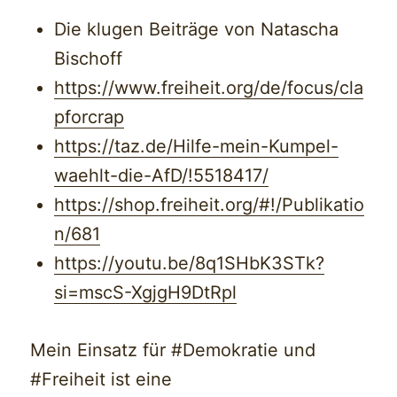
Die klugen Beiträge von Natascha
Bischoff
https://www.freiheit.org/de/focus/cla
pforcrap
https://taz.de/Hilfe-mein-Kumpel-
waehlt-die-AfD/!5518417/
https://shop.freiheit.org/#!/Publikatio
n/681
https://youtu.be/8q1SHbK3STk?
si=mscS-XgjgH9DtRpl
Mein Einsatz für #Demokratie und
#Freiheit ist eine