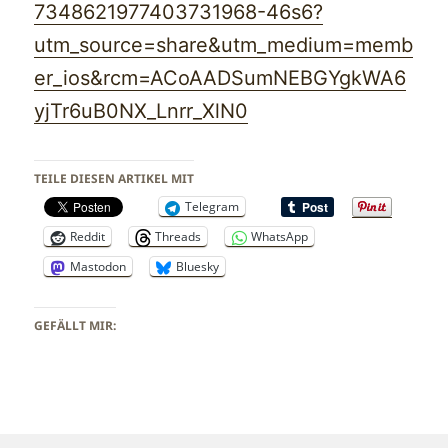
7348621977403731968-46s6?
utm_source=share&utm_medium=memb
er_ios&rcm=ACoAADSumNEBGYgkWA6
yjTr6uB0NX_Lnrr_XlN0
TEILE DIESEN ARTIKEL MIT
Telegram
Reddit
Threads
WhatsApp
Mastodon
Bluesky
GEFÄLLT MIR: