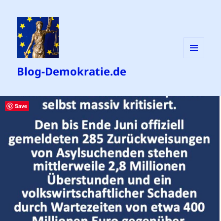
MENÜ
Blog-Demokratie.de
UND
WIDGETS
Save