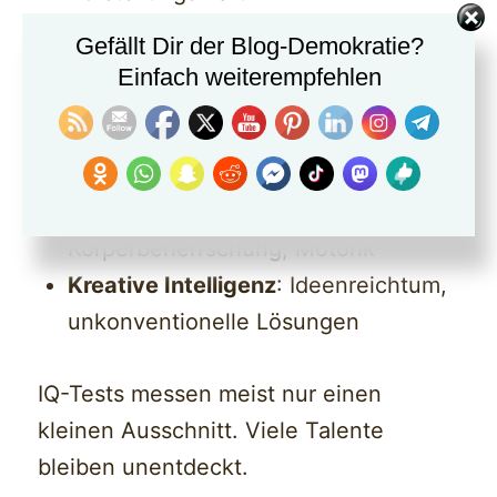
Emotionale Intelligenz
: Empathie,
Gefällt Dir der Blog-Demokratie?
Selbstwahrnehmung, soziale
Einfach weiterempfehlen
Kompetenz
Musikalische Intelligenz
:
Klanggefühl, Rhythmus
Kinästhetische Intelligenz
:
Körperbeherrschung, Motorik
Kreative Intelligenz
: Ideenreichtum,
unkonventionelle Lösungen
IQ-Tests messen meist nur einen
kleinen Ausschnitt. Viele Talente
bleiben unentdeckt.