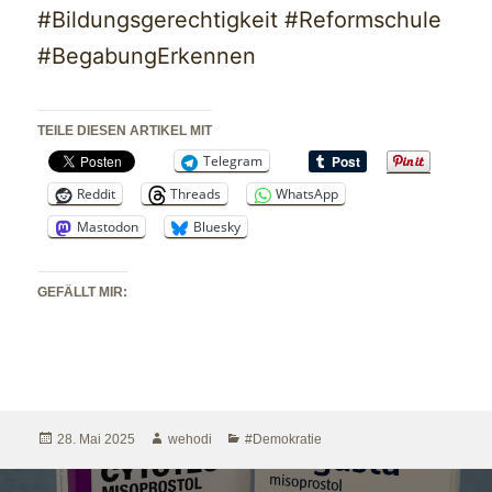
#Bildungsgerechtigkeit #Reformschule
#BegabungErkennen
TEILE DIESEN ARTIKEL MIT
Telegram
Reddit
Threads
WhatsApp
Mastodon
Bluesky
GEFÄLLT MIR:
Veröffentlicht
Autor
Kategorien
28. Mai 2025
wehodi
#Demokratie
am
Beitragsnavigation