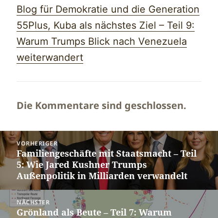
Blog für Demokratie und die Generation
55Plus, Kuba als nächstes Ziel – Teil 9:
Warum Trumps Blick nach Venezuela
weiterwandert
Die Kommentare sind geschlossen.
Beitragsnavigation
VORHERIGER
Familiengeschäfte mit Staatsmacht – Teil
Vorheriger
5: Wie Jared Kushner Trumps
Beitrag:
Außenpolitik in Milliarden verwandelt
NÄCHSTER
Grönland als Beute – Teil 7: Warum
Nächster