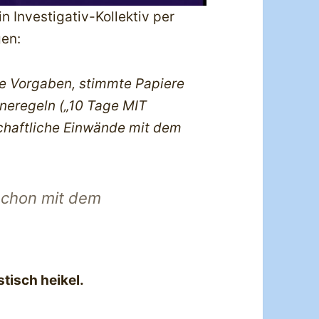
ein Investigativ-Kollektiv per
gen:
te Vorgaben, stimmte Papiere
äneregeln („10 Tage MIT
schaftliche Einwände mit dem
schon mit dem
stisch heikel.