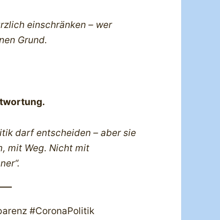
ürzlich einschränken – wer
inen Grund.
ntwortung.
tik darf entscheiden – aber sie
m, mit Weg. Nicht mit
ner“.
arenz #CoronaPolitik