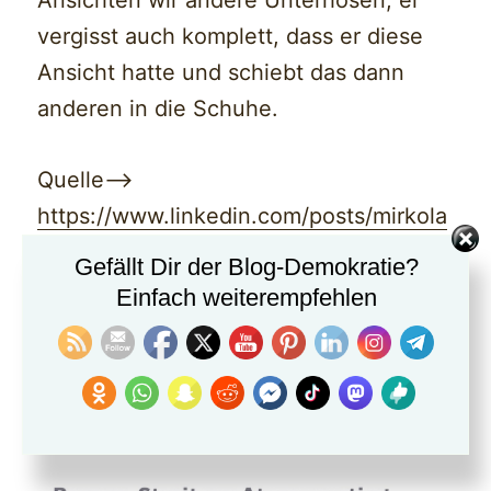
vergisst auch komplett, dass er diese
Ansicht hatte und schiebt das dann
anderen in die Schuhe.
Quelle—>
https://www.linkedin.com/posts/mirkola
nge_kernschmelze-im-kabinett-
Gefällt Dir der Blog-Demokratie?
activity-7170681848904237056-gI_r?
Einfach weiterempfehlen
utm_source=share&utm_medium=memb
er_ios