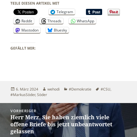
TEILE DIESEN ARTIKEL MIT
Telegram
Reddit
Threads
WhatsApp
Mastodon
Bluesky
GEFÄLLT MIR:
Veröffentlicht
Autor
Kategorien
Schlagwörter
6. März 2024
wehodi
#Demokratie
#CSU
,
am
#MarkusSöder
,
Söder
Beitragsnavigation
VORHERIGER
Herr Merz, Sie haben ziemlich viele
Vorheriger
offene Briefe bis jetzt unbeantwortet
Beitrag:
gelassen