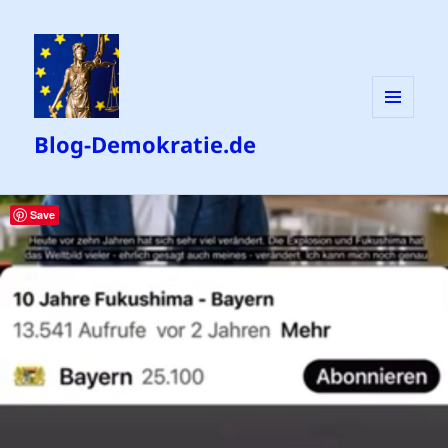
MENÜ
Blog-Demokratie.de
UND
WIDGETS
Save