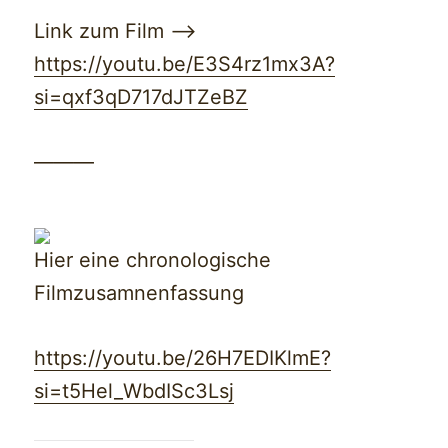
Link zum Film —>
https://youtu.be/E3S4rz1mx3A?
si=qxf3qD717dJTZeBZ
———
Hier eine chronologische
Filmzusamnenfassung
https://youtu.be/26H7EDIKlmE?
si=t5Hel_WbdISc3Lsj