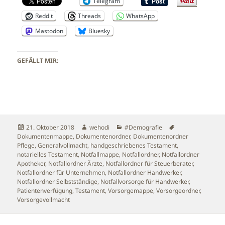
Telegram
Reddit
Threads
WhatsApp
Mastodon
Bluesky
GEFÄLLT MIR:
Veröffentlicht
Autor
Kategorien
Schlagwörter
21. Oktober 2018
wehodi
#Demografie
am
Dokumentenmappe
,
Dokumentenordner
,
Dokumentenordner
Pflege
,
Generalvollmacht
,
handgeschriebenes Testament
,
notarielles Testament
,
Notfallmappe
,
Notfallordner
,
Notfallordner
Apotheker
,
Notfallordner Ärzte
,
Notfallordner für Steuerberater
,
Notfallordner für Unternehmen
,
Notfallordner Handwerker
,
Notfallordner Selbstständige
,
Notfallvorsorge für Handwerker
,
Patientenverfügung
,
Testament
,
Vorsorgemappe
,
Vorsorgeordner
,
Vorsorgevollmacht