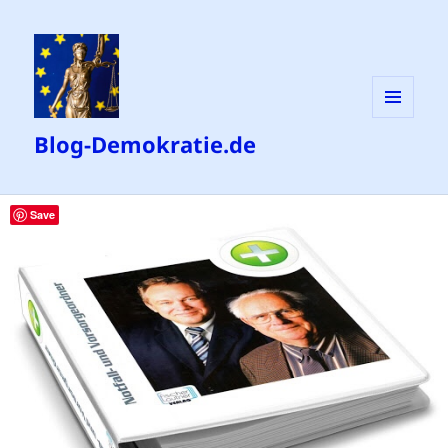
MENÜ
Blog-Demokratie.de
UND
WIDGETS
Save