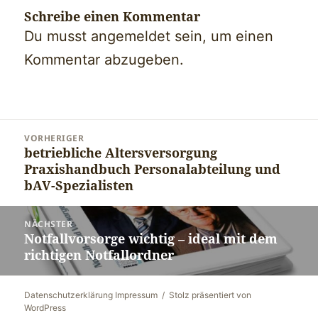
Schreibe einen Kommentar
Du musst
angemeldet
sein, um einen
Kommentar abzugeben.
Beitragsnavigation
VORHERIGER
betriebliche Altersversorgung
Vorheriger
Praxishandbuch Personalabteilung und
Beitrag:
bAV-Spezialisten
NÄCHSTER
Notfallvorsorge wichtig – ideal mit dem
Nächster
richtigen Notfallordner
Beitrag:
Datenschutzerklärung Impressum
Stolz präsentiert von
WordPress