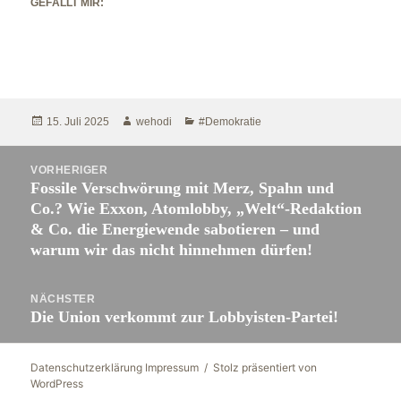
GEFÄLLT MIR:
Veröffentlicht
Autor
Kategorien
15. Juli 2025
wehodi
#Demokratie
am
Beitragsnavigation
VORHERIGER
Fossile Verschwörung mit Merz, Spahn und
Vorheriger
Co.? Wie Exxon, Atomlobby, „Welt“-Redaktion
Beitrag:
& Co. die Energiewende sabotieren – und
warum wir das nicht hinnehmen dürfen!
NÄCHSTER
Die Union verkommt zur Lobbyisten-Partei!
Nächster
Beitrag:
Datenschutzerklärung Impressum
Stolz präsentiert von
WordPress