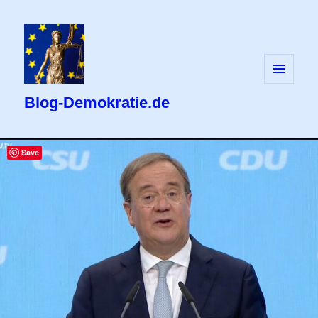
MENÜ
UND
Blog-Demokratie.de
WIDGETS
Save