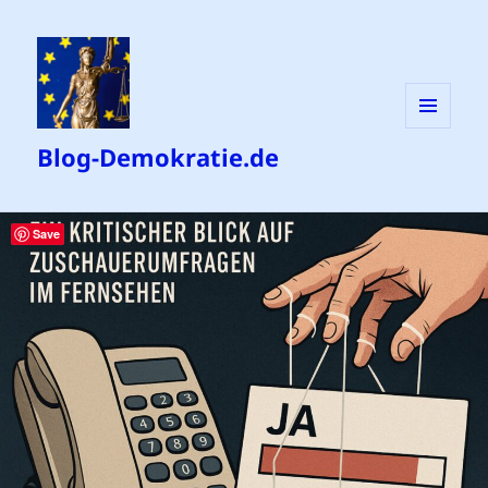
MENÜ
Blog-Demokratie.de
UND
WIDGETS
Save