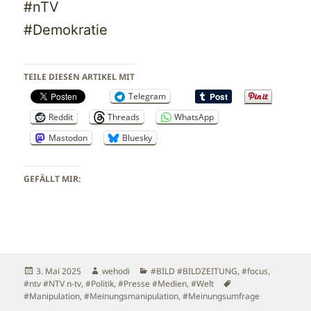
#nTV
#Demokratie
TEILE DIESEN ARTIKEL MIT
Telegram
Reddit
Threads
WhatsApp
Mastodon
Bluesky
GEFÄLLT MIR:
Veröffentlicht
Autor
Kategorien
3. Mai 2025
wehodi
#BILD #BILDZEITUNG
,
#focus
,
am
Schlagwörter
#ntv #NTV n-tv
,
#Politik
,
#Presse #Medien
,
#Welt
#Manipulation
,
#Meinungsmanipulation
,
#Meinungsumfrage