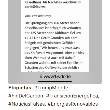
Etiquetas:
#TrumpMiente
,
#FinDelCarbón
,
#TransiciónEnergética
,
#NoticiasFalsas
,
#EnergíasRenovables