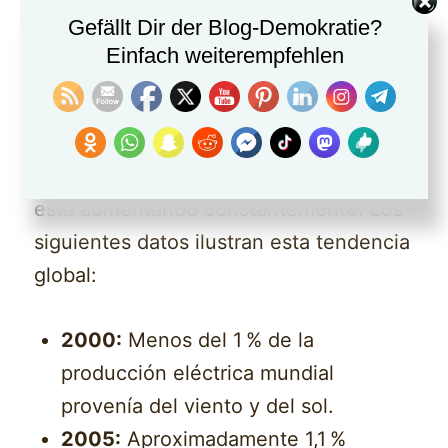
Gefällt Dir der Blog-Demokratie?
Tendencia mundial: crecimiento de la
Einfach weiterempfehlen
energía eólica y solar
No solo en Alemania, sino en todo el
mundo, la proporción de energía eólica
y solar en la producción de electricidad
está aumentando constantemente. Los
siguientes datos ilustran esta tendencia
global:
2000:
Menos del 1 % de la
producción eléctrica mundial
provenía del viento y del sol.
2005:
Aproximadamente 1,1 %