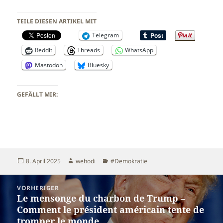
TEILE DIESEN ARTIKEL MIT
Telegram
Reddit
Threads
WhatsApp
Mastodon
Bluesky
GEFÄLLT MIR:
Veröffentlicht
Autor
Kategorien
8. April 2025
wehodi
#Demokratie
am
Beitragsnavigation
VORHERIGER
Le mensonge du charbon de Trump –
Vorheriger
Comment le président américain tente de
Beitrag:
tromper le monde