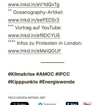
www.lnkd.in/eVYdQvTg
**
Oceanography-Artikel:
www.lnkd.in/eePEDSr3
***
Vortrag auf YouTube:
www.lnkd.in/ef6DCYUE
****
Infos zu Protesten in London:
www.lnkd.in/eMeiQGUF
#Klimakrise #AMOC #IPCC
#Kipppunkte #Energiewende
TEILE DIESEN ARTIKEL MIT
Telegram