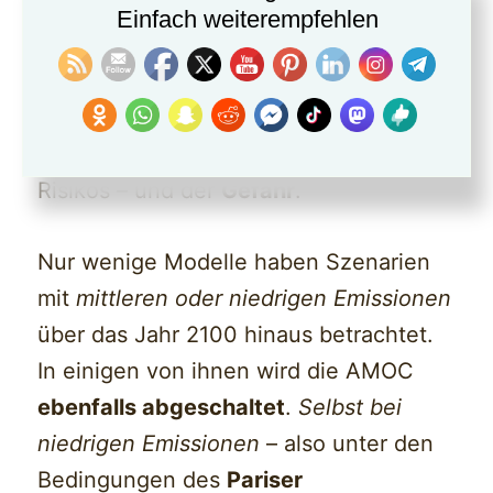
einen
Rückgang
. Die Zeitspanne ist
Einfach weiterempfehlen
jedoch zu kurz, um sicher zu sagen, ob
es sich um einen
beginnenden Kollaps
oder nur um
natürliche Variabilität
handelt. Es bleibt eine Frage des
Risikos – und der
Gefahr
.
Nur wenige Modelle haben Szenarien
mit
mittleren oder niedrigen Emissionen
über das Jahr 2100 hinaus betrachtet.
In einigen von ihnen wird die AMOC
ebenfalls abgeschaltet
.
Selbst bei
niedrigen Emissionen
– also unter den
Bedingungen des
Pariser