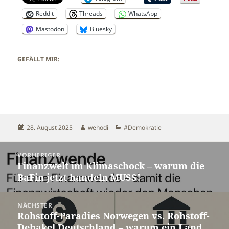
Reddit
Threads
WhatsApp
Mastodon
Bluesky
GEFÄLLT MIR:
Veröffentlicht
Autor
Kategorien
28. August 2025
wehodi
#Demokratie
am
Beitragsnavigation
VORHERIGER
Finanzwelt im Klimaschock – warum die
Vorheriger
BaFin jetzt handeln MUSS!
Beitrag:
NÄCHSTER
Rohstoff-Paradies Norwegen vs. Rohstoff-
Nächster
Debakel Deutschland – warum ein Land