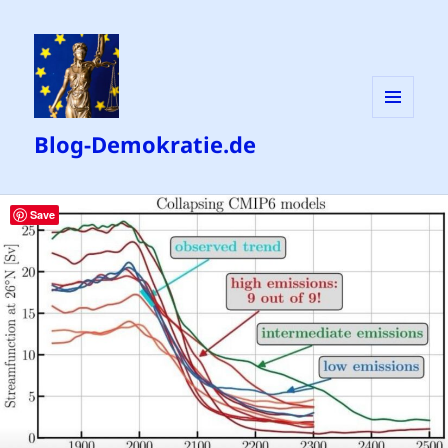
MENÜ
Blog-Demokratie.de
UND
WIDGETS
Save