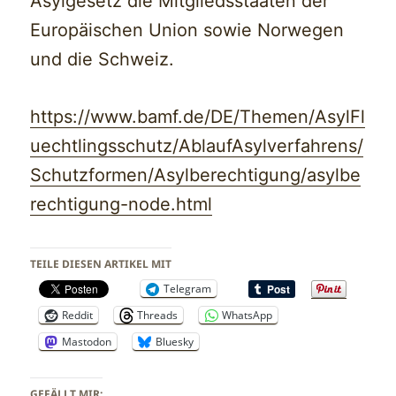
Asylgesetz die Mitgliedsstaaten der
Europäischen Union sowie Norwegen
und die Schweiz.
https://www.bamf.de/DE/Themen/AsylFl
uechtlingsschutz/AblaufAsylverfahrens/
Schutzformen/Asylberechtigung/asylbe
rechtigung-node.html
TEILE DIESEN ARTIKEL MIT
Telegram
Reddit
Threads
WhatsApp
Mastodon
Bluesky
GEFÄLLT MIR: