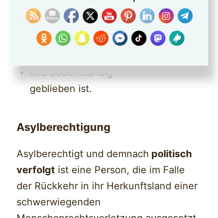
geboren zu sein,
in die richtige Familie geboren
wurde,
gesund ist
und bodenständig
geblieben ist.
Asylberechtigung
Asylberechtigt und demnach
politisch
verfolgt
ist eine Person, die im Falle
der Rückkehr in ihr Herkunftsland einer
schwerwiegenden
Menschenrechtsverletzung ausgesetzt