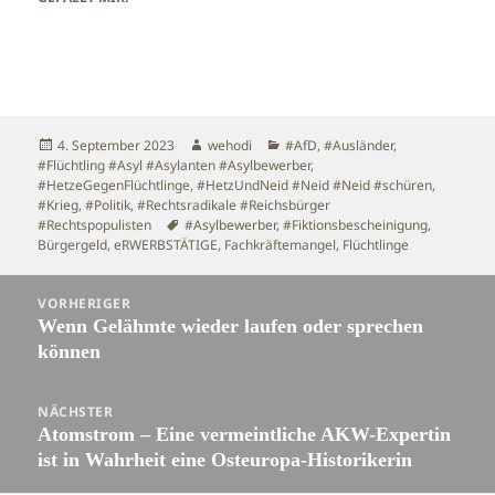
Veröffentlicht
Autor
Kategorien
4. September 2023
wehodi
#AfD
,
#Ausländer
,
am
#Flüchtling #Asyl #Asylanten #Asylbewerber
,
#HetzeGegenFlüchtlinge
,
#HetzUndNeid #Neid #Neid #schüren
,
#Krieg
,
#Politik
,
#Rechtsradikale #Reichsbürger
Schlagwörter
#Rechtspopulisten
#Asylbewerber
,
#Fiktionsbescheinigung
,
Bürgergeld
,
eRWERBSTÄTIGE
,
Fachkräftemangel
,
Flüchtlinge
Beitragsnavigation
VORHERIGER
Wenn Gelähmte wieder laufen oder sprechen
Vorheriger
können
Beitrag:
NÄCHSTER
Atomstrom – Eine vermeintliche AKW-Expertin
Nächster
ist in Wahrheit eine Osteuropa-Historikerin
Beitrag: