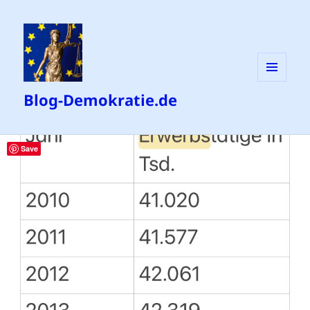
MENÜ
Blog-Demokratie.de
UND
WIDGETS
Save