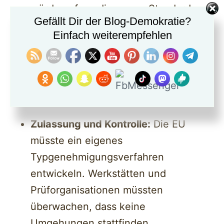
würde aufwendige neue Standards
Gefällt Dir der Blog-Demokratie?
und Infrastruktur erfordern,
Einfach weiterempfehlen
Motoranpassungen:
Obwohl E-Fuels
chemisch ähnlich sind, haben sie
andere Verbrennungseigenschaften.
Hersteller müssten Motoren speziell
darauf abstimmen,
Zulassung und Kontrolle:
Die EU
müsste ein eigenes
Typgenehmigungsverfahren
entwickeln. Werkstätten und
Prüforganisationen müssten
überwachen, dass keine
Umgehungen stattfinden.