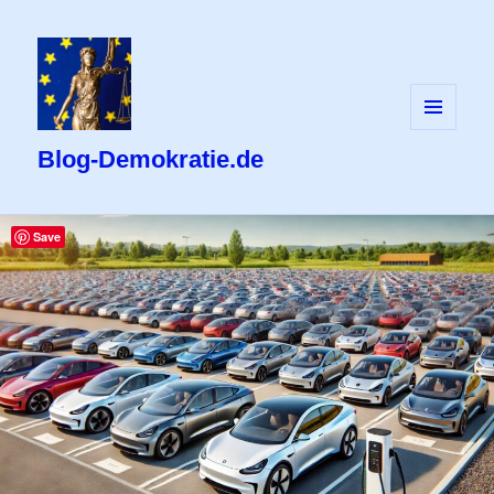
MENÜ
UND
Blog-Demokratie.de
WIDGETS
Save