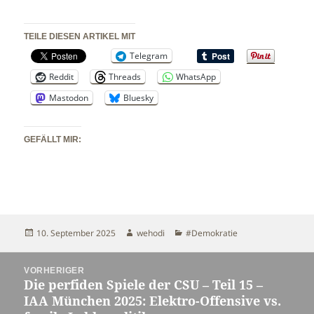
TEILE DIESEN ARTIKEL MIT
Telegram
Reddit
Threads
WhatsApp
Mastodon
Bluesky
GEFÄLLT MIR:
Veröffentlicht
Autor
Kategorien
10. September 2025
wehodi
#Demokratie
am
Beitragsnavigation
VORHERIGER
Die perfiden Spiele der CSU – Teil 15 –
Vorheriger
IAA München 2025: Elektro-Offensive vs.
Beitrag: