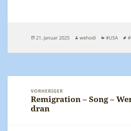
Veröffentlicht
Autor
Kategorien
S
21. Januar 2025
wehodi
#USA
#
am
Beitragsnavigation
VORHERIGER
Remigration – Song – Wer
Vorheriger
dran
Beitrag: