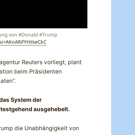
gung von #Donald #Trump
si=AKnARifYHilxeCkC
agentur Reuters vorliegt, plant
tion beim Präsidenten
aten”.
das System der
itestgehend ausgehebelt.
 Trump die Unabhängigkeit von