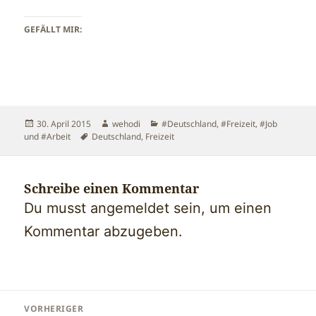
GEFÄLLT MIR:
Veröffentlicht
Autor
Kategorien
30. April 2015
wehodi
#Deutschland
,
#Freizeit
,
#Job
am
Schlagwörter
und #Arbeit
Deutschland
,
Freizeit
Schreibe einen Kommentar
Du musst
angemeldet
sein, um einen
Kommentar abzugeben.
Beitragsnavigation
VORHERIGER