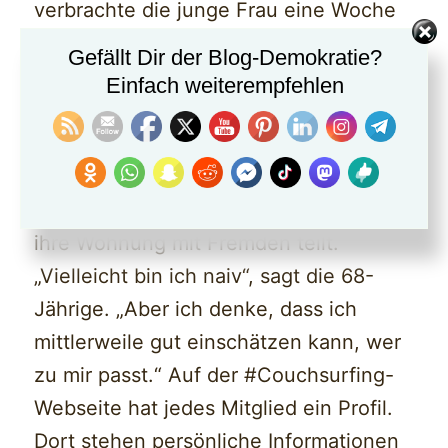
verbrachte die junge Frau eine Woche
mit Vig bei deren Mutter.
Gefällt Dir der Blog-Demokratie?
Einfach weiterempfehlen
Was, wenn etwas passiert?
Ihre drei erwachsenen Töchter
schütteln den Kopf, wenn die Mutter
ihre Wohnung mit Fremden teilt.
„Vielleicht bin ich naiv“, sagt die 68-
Jährige. „Aber ich denke, dass ich
mittlerweile gut einschätzen kann, wer
zu mir passt.“ Auf der #Couchsurfing-
Webseite hat jedes Mitglied ein Profil.
Dort stehen persönliche Informationen