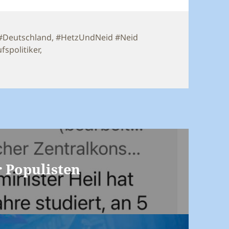
#Deutschland
,
#HetzUndNeid #Neid
gwörter
fspolitiker
,
r Populisten