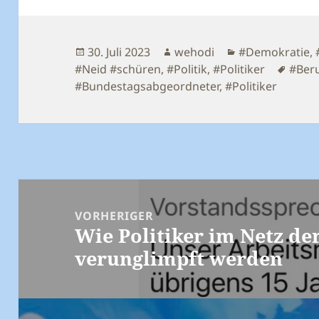
Veröffentlicht
Autor
Kategorien
30. Juli 2023
wehodi
#Demokratie
,
am
Schla
#Neid #schüren
,
#Politik
,
#Politiker
#Beru
#Bundestagsabgeordneter
,
#Politiker
Beitragsnavigation
VORHERIGER
Wie Politiker im Netz de
Vorheriger
verunglimpft werden
Beitrag: