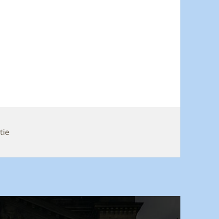
n
tie