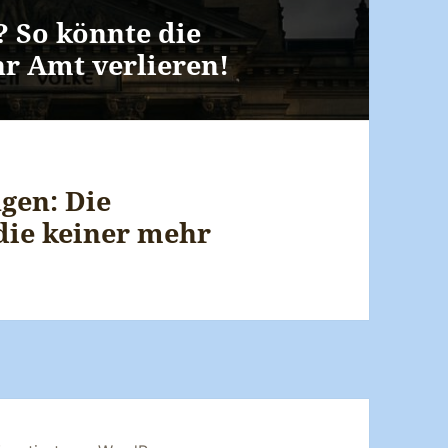
? So könnte die
hr Amt verlieren!
ügen: Die
 die keiner mehr