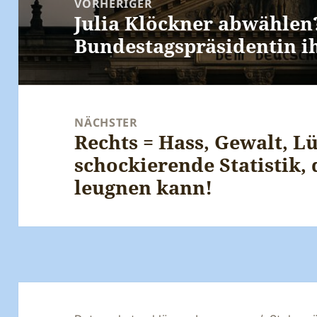
VORHERIGER
Julia Klöckner abwählen
Vorheriger
Bundestagspräsidentin i
Beitrag:
NÄCHSTER
Rechts = Hass, Gewalt, L
Nächster
schockierende Statistik,
Beitrag:
leugnen kann!