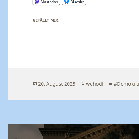
Mastodon
Bluesky
GEFÄLLT MIR:
Veröffentlicht
Autor
Kategorie
20. August 2025
wehodi
#Demokra
am
Beitragsnavigation