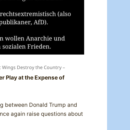
t Wings Destroy the Country –
er Play at the Expense of
ing between Donald Trump and
nce again raise questions about