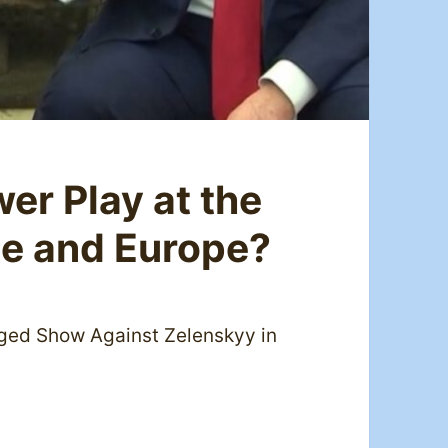
er Play at the
ne and Europe?
aged Show Against Zelenskyy in