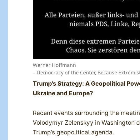
Werner Hoffmann
– Democracy of the Center, Because Extremis
Trump’s Strategy: A Geopolitical Pow
Ukraine and Europe?
Recent events surrounding the meet
Volodymyr Zelenskyy in Washington o
Trump’s geopolitical agenda.