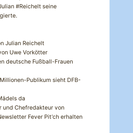
ulian #Reichelt seine
gierte.
on Julian Reichelt
 von Uwe Vorkötter
hen deutsche Fußball-Frauen
 Millionen-Publikum sieht DFB-
Mädels da
tor und Chefredakteur von
ewsletter Fever Pit’ch erhalten