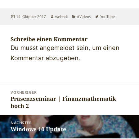
Veröffentlicht
Autor
Kategorien
Schlagwörter
14. Oktober 2017
wehodi
#Videos
YouTube
am
Schreibe einen Kommentar
Du musst
angemeldet
sein, um einen
Kommentar abzugeben.
Beitragsnavigation
VORHERIGER
Präsenzseminar | Finanzmathematik
Vorheriger
hoch 2
Beitrag:
NÄCHSTER
Windows 10 Update
Nächster