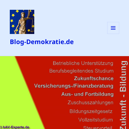
MENÜ
Blog-Demokratie.de
UND
WIDGETS