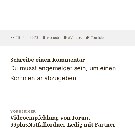
Veröffentlicht
Autor
Kategorien
Schlagwörter
16. Juni 2020
wehodi
#Videos
YouTube
am
Schreibe einen Kommentar
Du musst
angemeldet
sein, um einen
Kommentar abzugeben.
Beitragsnavigation
VORHERIGER
Videoempfehlung von Forum-
Vorheriger
55plusNotfallordner Ledig mit Partner
Beitrag: