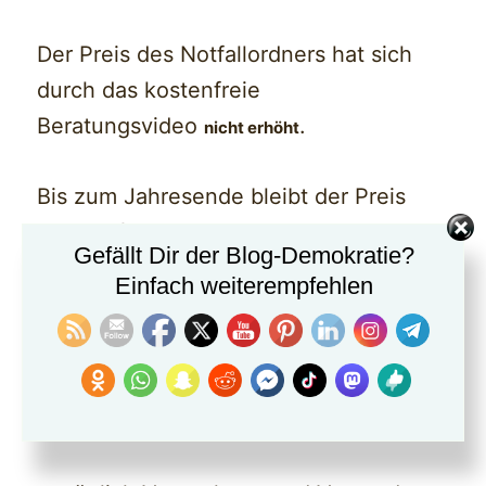
Der Preis des Notfallordners hat sich
durch das kostenfreie
Beratungsvideo
.
nicht erhöht
Bis zum Jahresende bleibt der Preis
des Notfallordners in der Printausgabe
Gefällt Dir der Blog-Demokratie?
Einfach weiterempfehlen
„Notfallordner Privat“ bei 27 Euro (inkl.
Mehrwertsteuer)
„Sonderausgaben Notfallordner Selbstständige,
Notfallordner Unternehmer, Notfallordner
Beamter, Notfallordner Pensionär, Notfallordner
Arzt usw. bei 42 Euro (inkl. MWSt.)